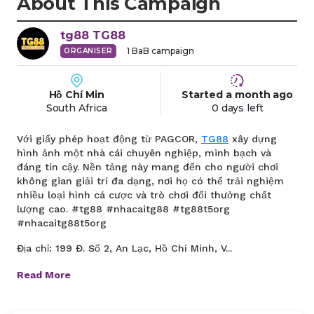
About This Campaign
tg88
TG88
1
BaB campaign
ORGANISER
Hồ Chí Min
Started
a month
ago
South Africa
0 days left
Với giấy phép hoạt động từ PAGCOR,
TG88
xây dựng
hình ảnh một nhà cái chuyên nghiệp, minh bạch và
đáng tin cậy. Nền tảng này mang đến cho người chơi
không gian giải trí đa dạng, nơi họ có thể trải nghiệm
nhiều loại hình cá cược và trò chơi đổi thưởng chất
lượng cao. #tg88 #nhacaitg88 #tg88t5org
#nhacaitg88t5org
Địa chỉ: 199 Đ. Số 2, An Lạc, Hồ Chí Minh, V...
Read More