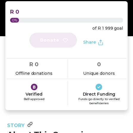
R 0
0%
of
R 1 999
goal
Donate
Share
R 0
0
Offline donations
Unique donors
Verified
Direct Funding
BaB approved
Funds go directly to verified
beneficieries
STORY