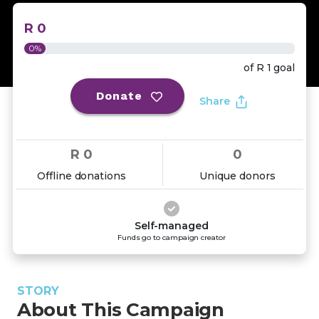
R 0
0%
of
R 1
goal
Donate
Share
R 0
0
Offline donations
Unique donors
Self-managed
Funds go to campaign creator
STORY
About This Campaign