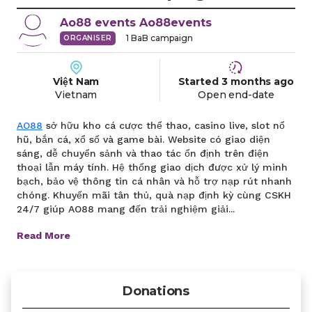
Ao88 events
Ao88events
1
BaB campaign
ORGANISER
Việt Nam
Started
3 months
ago
Vietnam
Open end-date
AO88
sở hữu kho cá cược thể thao, casino live, slot nổ
hũ, bắn cá, xổ số và game bài. Website có giao diện
sáng, dễ chuyển sảnh và thao tác ổn định trên điện
thoại lẫn máy tính. Hệ thống giao dịch được xử lý minh
bạch, bảo vệ thông tin cá nhân và hỗ trợ nạp rút nhanh
chóng. Khuyến mãi tân thủ, quà nạp định kỳ cùng CSKH
24/7 giúp AO88 mang đến trải nghiệm giải...
Read More
Donations