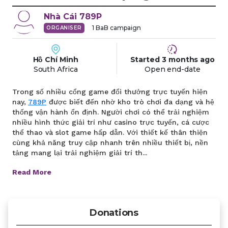
Nhà Cái
789P
1
BaB campaign
ORGANISER
Hồ Chí Minh
Started
3 months
ago
South Africa
Open end-date
Trong số nhiều cổng game đổi thưởng trực tuyến hiện
nay,
789P
được biết đến nhờ kho trò chơi đa dạng và hệ
thống vận hành ổn định. Người chơi có thể trải nghiệm
nhiều hình thức giải trí như casino trực tuyến, cá cược
thể thao và slot game hấp dẫn. Với thiết kế thân thiện
cùng khả năng truy cập nhanh trên nhiều thiết bị, nền
tảng mang lại trải nghiệm giải trí th...
Read More
Donations