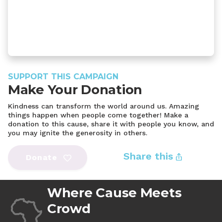
SUPPORT THIS CAMPAIGN
Make Your Donation
Kindness can transform the world around us. Amazing
things happen when people come together! Make a
donation to this cause, share it with people you know, and
you may ignite the generosity in others.
Share this
Donate
Where Cause Meets
Crowd