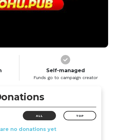
m
Self-managed
Funds go to campaign creator
onations
ALL
TOP
are no donations yet