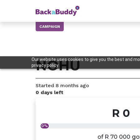
CAMPAIGN
Our website uses cookies to give you the best and mos
NOHU
privacy policy.
Started
8 months
ago
0 days left
R 0
0%
of
R 70 000
go