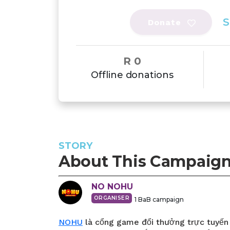
S
Donate
R 0
Offline donations
STORY
About This Campaig
NO
NOHU
ORGANISER
1
BaB campaign
NOHU
là cổng game đổi thưởng trực tuyến 