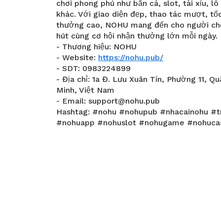
chơi phong phú như bắn cá, slot, tài xỉu, 
khác. Với giao diện đẹp, thao tác mượt, tốc
thưởng cao, NOHU mang đến cho người chơi 
hút cùng cơ hội nhận thưởng lớn mỗi ngày.
- Thương hiệu: NOHU
- Website:
https://nohu.pub/
- SDT: 0983224899
- Địa chỉ: 1a Đ. Lưu Xuân Tín, Phường 11, Q
Minh, Việt Nam
- Email: support@nohu.pub
Hashtag: #nohu #nohupub #nhacainohu #
#nohuapp #nohuslot #nohugame #nohucas