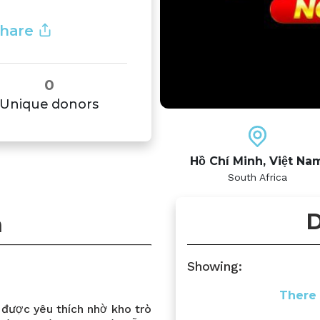
hare
0
Unique donors
Hồ Chí Minh, Việt Na
South Africa
D
n
Showing:
There 
được yêu thích nhờ kho trò