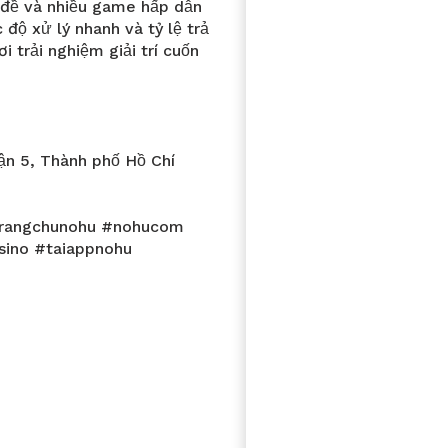
lô đề và nhiều game hấp dẫn
 độ xử lý nhanh và tỷ lệ trả
trải nghiệm giải trí cuốn
uận 5, Thành phố Hồ Chí
trangchunohu #nohucom
ino #taiappnohu