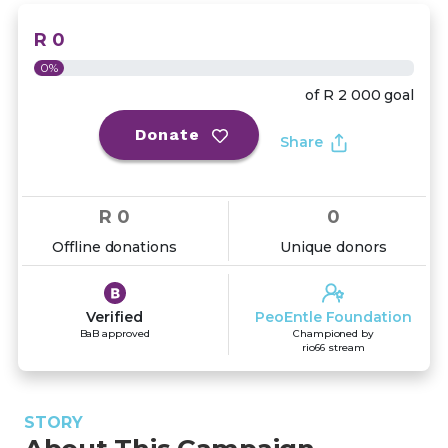
R 0
0%
of
R 2 000
goal
Donate
Share
R 0
0
Offline donations
Unique donors
Verified
PeoEntle Foundation
BaB approved
Championed by
rio66 stream
STORY