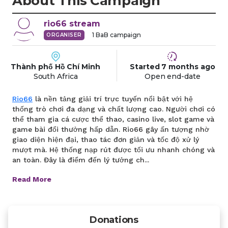
About This Campaign
rio66
stream
1
BaB campaign
ORGANISER
Thành phố Hồ Chí Minh
Started
7 months
ago
South Africa
Open end-date
Rio66
là nền tảng giải trí trực tuyến nổi bật với hệ
thống trò chơi đa dạng và chất lượng cao. Người chơi có
thể tham gia cá cược thể thao, casino live, slot game và
game bài đổi thưởng hấp dẫn. Rio66 gây ấn tượng nhờ
giao diện hiện đại, thao tác đơn giản và tốc độ xử lý
mượt mà. Hệ thống nạp rút được tối ưu nhanh chóng và
an toàn. Đây là điểm đến lý tưởng ch...
Read More
Donations