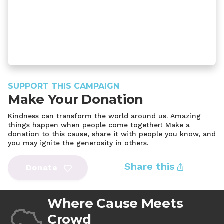
SUPPORT THIS CAMPAIGN
Make Your Donation
Kindness can transform the world around us. Amazing
things happen when people come together! Make a
donation to this cause, share it with people you know, and
you may ignite the generosity in others.
Share this
Donate
Where Cause Meets
Crowd