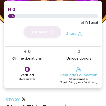
R 0
0%
of
R 1
goal
Donate
Share
R 0
0
Offline donations
Unique donors
Verified
PeoEntle Foundation
BaB approved
Championed by
Topvin Cổng game đổi thưởng
STORY